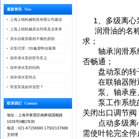
最新资讯 New
1、多级离心
上海上锦机械制造有限公司建设
润滑油的名称
上海上锦机械原合同章及业务章
清水自吸泵吸程不够的原因
求；
水泵代理：fzb氟塑料自吸离
轴承润滑系统
深井潜水泵的型号意义
否畅通；
深井潜水泵的结构
盘动泵的转子
深井潜水泵特点
在联轴器附近
管道泵该如何选型？
泵、轴承座、
泵工作系统的
联系我们 Contact
关闭出口调节阀
地址：上海市奉贤区南桥镇国顺路
点动多级离心
1028号5幢2车间
电话：021-67156680 17502137888
需使叶轮完全停
王经理